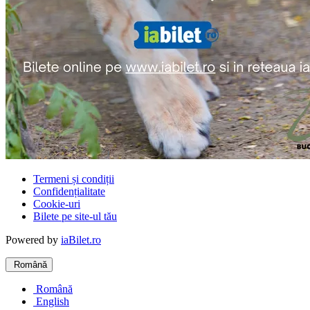
Termeni și condiții
Confidențialitate
Cookie-uri
Bilete pe site-ul tău
Powered by
iaBilet.ro
Română
Română
English