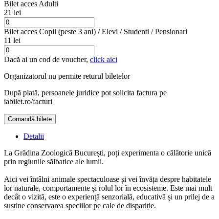
Bilet acces Adulti
21 lei
Bilet acces Copii (peste 3 ani) / Elevi / Studenti / Pensionari
11 lei
Dacă ai un cod de voucher,
click aici
Organizatorul nu permite returul biletelor
După plată, persoanele juridice pot solicita factura pe
iabilet.ro/facturi
Comandă bilete
Detalii
La Grădina Zoologică București, poți experimenta o călătorie unică
prin regiunile sălbatice ale lumii.
Aici vei întâlni animale spectaculoase și vei învăța despre habitatele
lor naturale, comportamente și rolul lor în ecosisteme. Este mai mult
decât o vizită, este o experiență senzorială, educativă și un prilej de a
susține conservarea speciilor pe cale de dispariție.